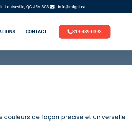
t, Louiseville, QC J5V 3C3
info@mlgpi.ca
819-489-0393
ATIONS
CONTACT
s couleurs de façon précise et universelle.